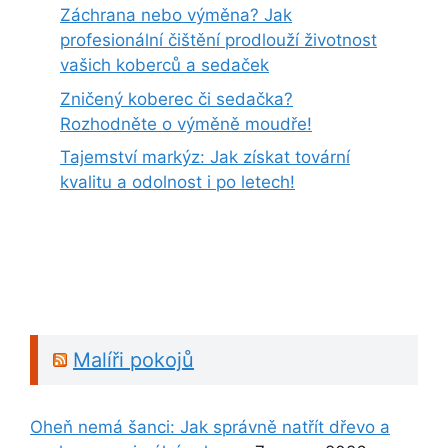
Záchrana nebo výměna? Jak
profesionální čištění prodlouží životnost
vašich koberců a sedaček
Zničený koberec či sedačka?
Rozhodněte o výměně moudře!
Tajemství markýz: Jak získat tovární
kvalitu a odolnost i po letech!
Malíři pokojů
Oheň nemá šanci: Jak správně natřít dřevo a