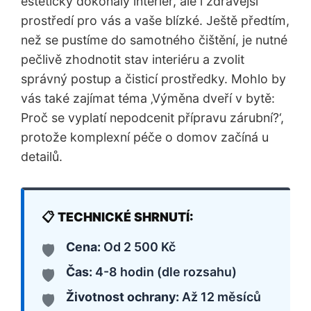
esteticky dokonalý interiér, ale i zdravější
prostředí pro vás a vaše blízké. Ještě předtím,
než se pustíme do samotného čištění, je nutné
pečlivě zhodnotit stav interiéru a zvolit
správný postup a čisticí prostředky. Mohlo by
vás také zajímat téma ‚Výměna dveří v bytě:
Proč se vyplatí nepodcenit přípravu zárubní?‘,
protože komplexní péče o domov začíná u
detailů.
Cena:
Od 2 500 Kč
Čas:
4-8 hodin (dle rozsahu)
Životnost ochrany:
Až 12 měsíců