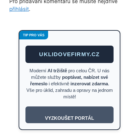
Pro přidávání komentářů se musíte nejdříve
přihlásit
.
TIP PRO VÁS
UKLIDOVEFIRMY.CZ
Moderní
AI tržiště
pro celou ČR. U nás
můžete služby
poptávat, nabízet své
řemeslo
i efektivně
inzerovat zdarma
.
Vše pro úklid, zahradu a opravy na jednom
místě!
VYZKOUŠET PORTÁL