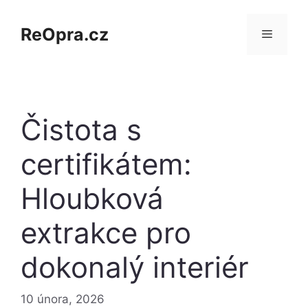
Přeskočit
na
ReOpra.cz
obsah
Menu
Čistota s
certifikátem:
Hloubková
extrakce pro
dokonalý interiér
10 února, 2026