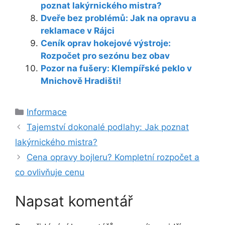
poznat lakýrnického mistra?
Dveře bez problémů: Jak na opravu a
reklamace v Rájci
Ceník oprav hokejové výstroje:
Rozpočet pro sezónu bez obav
Pozor na fušery: Klempířské peklo v
Mnichově Hradišti!
Rubriky
Informace
Tajemství dokonalé podlahy: Jak poznat
lakýrnického mistra?
Cena opravy bojleru? Kompletní rozpočet a
co ovlivňuje cenu
Napsat komentář