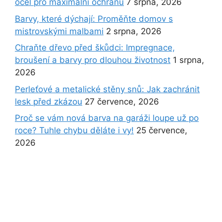
ocel pro maximální ochranu
7 srpna, 2026
Barvy, které dýchají: Proměňte domov s
mistrovskými malbami
2 srpna, 2026
Chraňte dřevo před škůdci: Impregnace,
broušení a barvy pro dlouhou životnost
1 srpna,
2026
Perleťové a metalické stěny snů: Jak zachránit
lesk před zkázou
27 července, 2026
Proč se vám nová barva na garáži loupe už po
roce? Tuhle chybu děláte i vy!
25 července,
2026