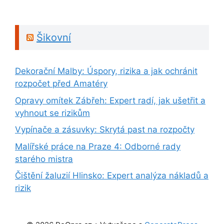
Šikovní
Dekorační Malby: Úspory, rizika a jak ochránit
rozpočet před Amatéry
Opravy omítek Zábřeh: Expert radí, jak ušetřit a
vyhnout se rizikům
Vypínače a zásuvky: Skrytá past na rozpočty
Malířské práce na Praze 4: Odborné rady
starého mistra
Čištění žaluzií Hlinsko: Expert analýza nákladů a
rizik