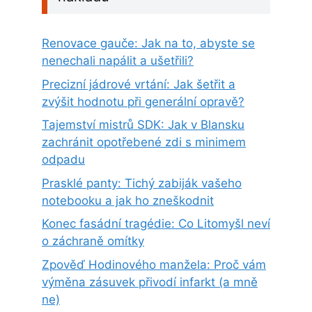
Renovace gauče: Jak na to, abyste se
nenechali napálit a ušetřili?
Precizní jádrové vrtání: Jak šetřit a
zvýšit hodnotu při generální opravě?
Tajemství mistrů SDK: Jak v Blansku
zachránit opotřebené zdi s minimem
odpadu
Prasklé panty: Tichý zabiják vašeho
notebooku a jak ho zneškodnit
Konec fasádní tragédie: Co Litomyšl neví
o záchraně omítky
Zpověď Hodinového manžela: Proč vám
výměna zásuvek přivodí infarkt (a mně
ne)