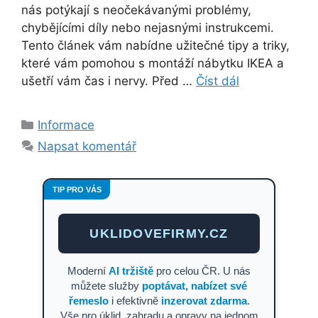
nás potýkají s neočekávanými problémy,
chybějícími díly nebo nejasnými instrukcemi.
Tento článek vám nabídne užitečné tipy a triky,
které vám pomohou s montáží nábytku IKEA a
ušetří vám čas i nervy. Před …
Číst dál
Rubriky
Informace
Napsat komentář
TIP PRO VÁS
UKLIDOVEFIRMY.CZ
Moderní
AI tržiště
pro celou ČR. U nás
můžete služby
poptávat, nabízet své
řemeslo
i efektivně
inzerovat zdarma
.
Vše pro úklid, zahradu a opravy na jednom