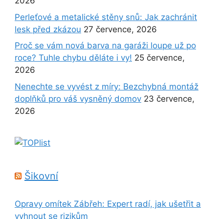
2026
Perleťové a metalické stěny snů: Jak zachránit
lesk před zkázou
27 července, 2026
Proč se vám nová barva na garáži loupe už po
roce? Tuhle chybu děláte i vy!
25 července,
2026
Nenechte se vyvést z míry: Bezchybná montáž
doplňků pro váš vysněný domov
23 července,
2026
Šikovní
Opravy omítek Zábřeh: Expert radí, jak ušetřit a
vyhnout se rizikům