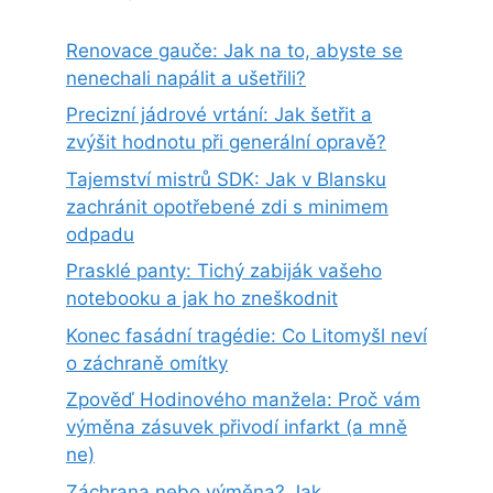
Renovace gauče: Jak na to, abyste se
nenechali napálit a ušetřili?
Precizní jádrové vrtání: Jak šetřit a
zvýšit hodnotu při generální opravě?
Tajemství mistrů SDK: Jak v Blansku
zachránit opotřebené zdi s minimem
odpadu
Prasklé panty: Tichý zabiják vašeho
notebooku a jak ho zneškodnit
Konec fasádní tragédie: Co Litomyšl neví
o záchraně omítky
Zpověď Hodinového manžela: Proč vám
výměna zásuvek přivodí infarkt (a mně
ne)
Záchrana nebo výměna? Jak