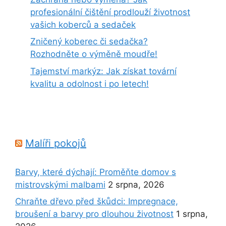
profesionální čištění prodlouží životnost
vašich koberců a sedaček
Zničený koberec či sedačka?
Rozhodněte o výměně moudře!
Tajemství markýz: Jak získat tovární
kvalitu a odolnost i po letech!
Malíři pokojů
Barvy, které dýchají: Proměňte domov s
mistrovskými malbami
2 srpna, 2026
Chraňte dřevo před škůdci: Impregnace,
broušení a barvy pro dlouhou životnost
1 srpna,