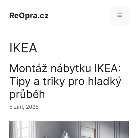
Přeskočit
na
ReOpra.cz
obsah
Menu
IKEA
Montáž nábytku IKEA:
Tipy a triky pro hladký
průběh
5 září, 2025