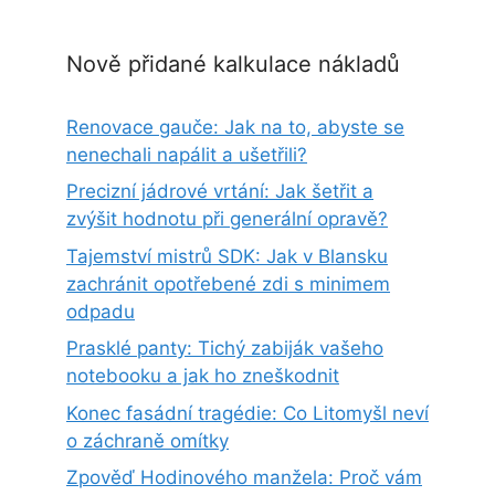
Nově přidané kalkulace nákladů
Renovace gauče: Jak na to, abyste se
nenechali napálit a ušetřili?
Precizní jádrové vrtání: Jak šetřit a
zvýšit hodnotu při generální opravě?
Tajemství mistrů SDK: Jak v Blansku
zachránit opotřebené zdi s minimem
odpadu
Prasklé panty: Tichý zabiják vašeho
notebooku a jak ho zneškodnit
Konec fasádní tragédie: Co Litomyšl neví
o záchraně omítky
Zpověď Hodinového manžela: Proč vám