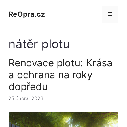
Přeskočit
na
ReOpra.cz
obsah
Menu
nátěr plotu
Renovace plotu: Krása
a ochrana na roky
dopředu
25 února, 2026