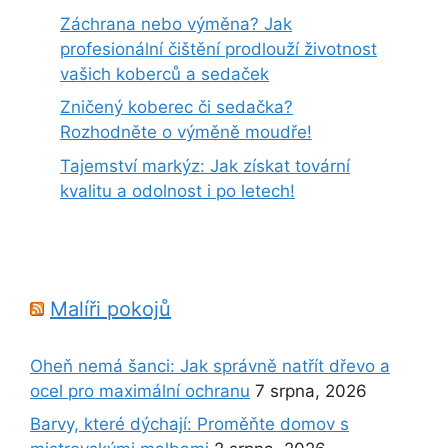
Záchrana nebo výměna? Jak
profesionální čištění prodlouží životnost
vašich koberců a sedaček
Zničený koberec či sedačka?
Rozhodněte o výměně moudře!
Tajemství markýz: Jak získat tovární
kvalitu a odolnost i po letech!
Malíři pokojů
Oheň nemá šanci: Jak správně natřít dřevo a
ocel pro maximální ochranu
7 srpna, 2026
Barvy, které dýchají: Proměňte domov s