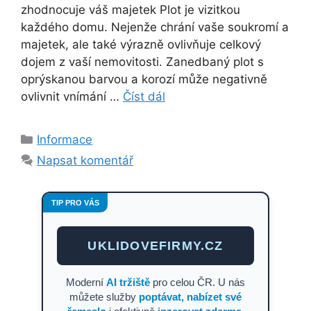
zhodnocuje váš majetek Plot je vizitkou
každého domu. Nejenže chrání vaše soukromí a
majetek, ale také výrazně ovlivňuje celkový
dojem z vaší nemovitosti. Zanedbaný plot s
oprýskanou barvou a korozí může negativně
ovlivnit vnímání …
Číst dál
Rubriky
Informace
Napsat komentář
TIP PRO VÁS
UKLIDOVEFIRMY.CZ
Moderní
AI tržiště
pro celou ČR. U nás
můžete služby
poptávat, nabízet své