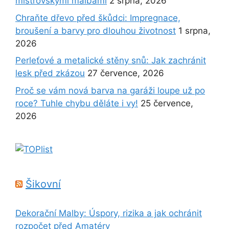
mistrovskými malbami
2 srpna, 2026
Chraňte dřevo před škůdci: Impregnace,
broušení a barvy pro dlouhou životnost
1 srpna,
2026
Perleťové a metalické stěny snů: Jak zachránit
lesk před zkázou
27 července, 2026
Proč se vám nová barva na garáži loupe už po
roce? Tuhle chybu děláte i vy!
25 července,
2026
Šikovní
Dekorační Malby: Úspory, rizika a jak ochránit
rozpočet před Amatéry