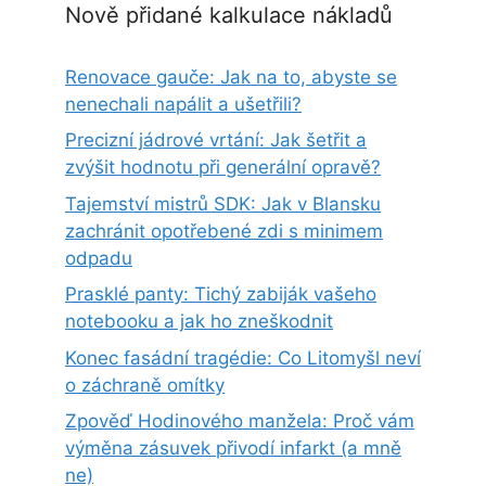
Nově přidané kalkulace nákladů
Renovace gauče: Jak na to, abyste se
nenechali napálit a ušetřili?
Precizní jádrové vrtání: Jak šetřit a
zvýšit hodnotu při generální opravě?
Tajemství mistrů SDK: Jak v Blansku
zachránit opotřebené zdi s minimem
odpadu
Prasklé panty: Tichý zabiják vašeho
notebooku a jak ho zneškodnit
Konec fasádní tragédie: Co Litomyšl neví
o záchraně omítky
Zpověď Hodinového manžela: Proč vám
výměna zásuvek přivodí infarkt (a mně
ne)