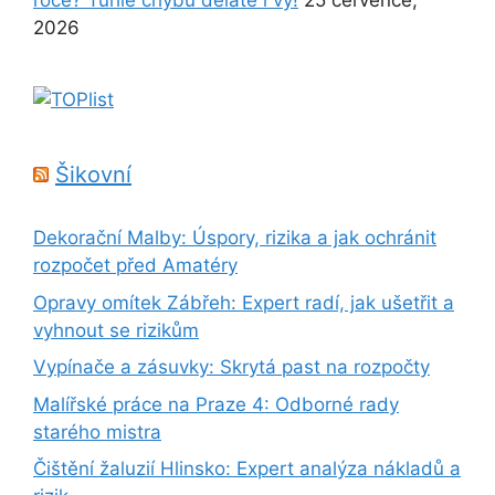
roce? Tuhle chybu děláte i vy!
25 července,
2026
Šikovní
Dekorační Malby: Úspory, rizika a jak ochránit
rozpočet před Amatéry
Opravy omítek Zábřeh: Expert radí, jak ušetřit a
vyhnout se rizikům
Vypínače a zásuvky: Skrytá past na rozpočty
Malířské práce na Praze 4: Odborné rady
starého mistra
Čištění žaluzií Hlinsko: Expert analýza nákladů a