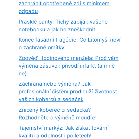
zachránit opotřebené zdi s minimem
odpadu
Prasklé panty: Tichý zabiják vašeho
notebooku a jak ho zneškodnit
Konec fasádní tragédie: Co Litomyšl neví
o záchraně omítky
Zpověď Hodinového manžela: Proč vám
výměna zásuvek přivodí infarkt (a mně
ne)
Záchrana nebo výměna? Jak
profesionální čištění prodlouží životnost
vašich koberců a sedaček
Zničený koberec či sedačka?
Rozhodněte o výměně moudře!
Tajemství markýz: Jak získat tovární
kvalitu a odolnost i po letech!