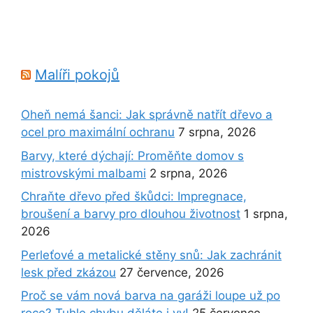
Malíři pokojů
Oheň nemá šanci: Jak správně natřít dřevo a
ocel pro maximální ochranu
7 srpna, 2026
Barvy, které dýchají: Proměňte domov s
mistrovskými malbami
2 srpna, 2026
Chraňte dřevo před škůdci: Impregnace,
broušení a barvy pro dlouhou životnost
1 srpna,
2026
Perleťové a metalické stěny snů: Jak zachránit
lesk před zkázou
27 července, 2026
Proč se vám nová barva na garáži loupe už po