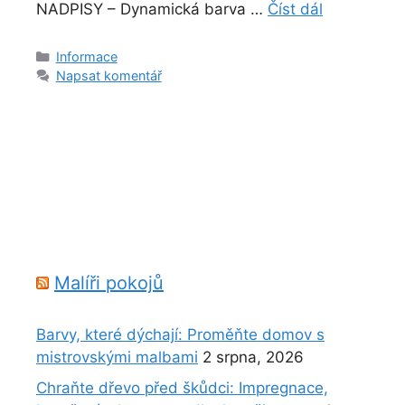
NADPISY – Dynamická barva …
Číst dál
Rubriky
Informace
Napsat komentář
Malíři pokojů
Barvy, které dýchají: Proměňte domov s
mistrovskými malbami
2 srpna, 2026
Chraňte dřevo před škůdci: Impregnace,