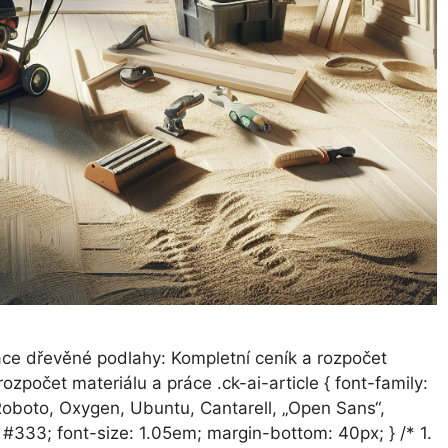
ovace dřevěné podlahy: Kompletní ceník a rozpočet
počet materiálu a práce .ck-ai-article { font-family:
oboto, Oxygen, Ubuntu, Cantarell, „Open Sans“,
r: #333; font-size: 1.05em; margin-bottom: 40px; } /* 1.