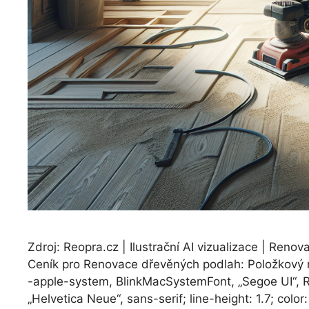
Zdroj: Reopra.cz | Ilustrační AI vizualizace | Ren
Ceník pro Renovace dřevěných podlah: Položkový roz
-apple-system, BlinkMacSystemFont, „Segoe UI“, R
„Helvetica Neue“, sans-serif; line-height: 1.7; colo