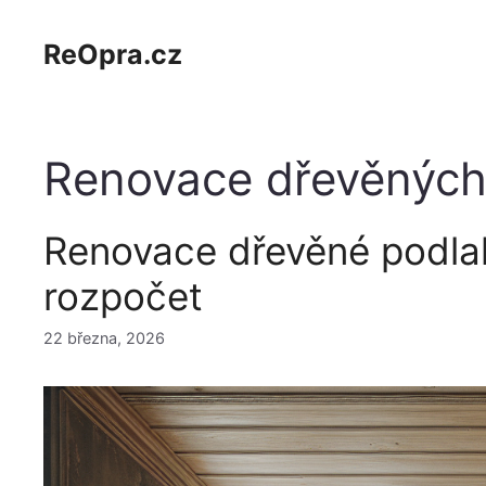
Přeskočit
na
ReOpra.cz
obsah
Renovace dřevěných
Renovace dřevěné podlah
rozpočet
22 března, 2026