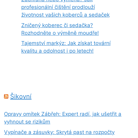
profesionální čištění prodlouží
životnost vašich koberců a sedaček
Zničený koberec či sedačka?
Rozhodněte o výměně moudře!
Tajemství markýz: Jak získat tovární
kvalitu a odolnost i po letech!
Šikovní
Opravy omítek Zábřeh: Expert radí, jak ušetřit a
vyhnout se rizikům
Vypínače a zásuvky: Skrytá past na rozpočty