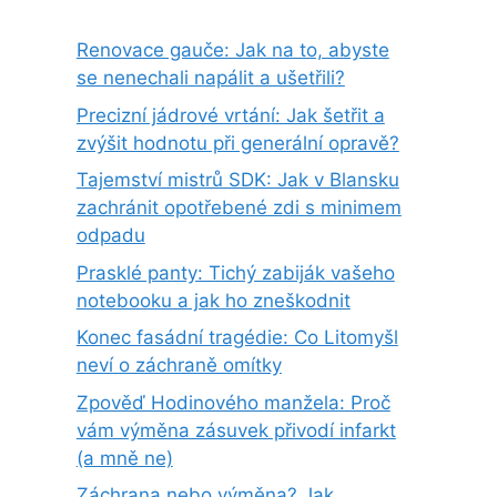
Renovace gauče: Jak na to, abyste
se nenechali napálit a ušetřili?
Precizní jádrové vrtání: Jak šetřit a
zvýšit hodnotu při generální opravě?
Tajemství mistrů SDK: Jak v Blansku
zachránit opotřebené zdi s minimem
odpadu
Prasklé panty: Tichý zabiják vašeho
notebooku a jak ho zneškodnit
Konec fasádní tragédie: Co Litomyšl
neví o záchraně omítky
Zpověď Hodinového manžela: Proč
vám výměna zásuvek přivodí infarkt
(a mně ne)
Záchrana nebo výměna? Jak