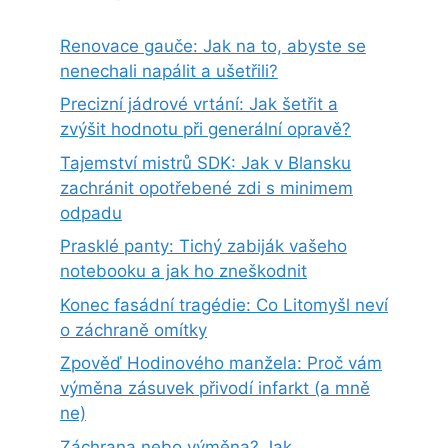
Renovace gauče: Jak na to, abyste se
nenechali napálit a ušetřili?
Precizní jádrové vrtání: Jak šetřit a
zvýšit hodnotu při generální opravě?
Tajemství mistrů SDK: Jak v Blansku
zachránit opotřebené zdi s minimem
odpadu
Prasklé panty: Tichý zabiják vašeho
notebooku a jak ho zneškodnit
Konec fasádní tragédie: Co Litomyšl neví
o záchraně omítky
Zpověď Hodinového manžela: Proč vám
výměna zásuvek přivodí infarkt (a mně
ne)
Záchrana nebo výměna? Jak