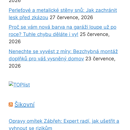
2026
Perleťové a metalické stěny snů: Jak zachránit
lesk před zkázou
27 července, 2026
Proč se vám nová barva na garáži loupe už po
roce? Tuhle chybu děláte i vy!
25 července,
2026
Nenechte se vyvést z míry: Bezchybná montáž
doplňků pro váš vysněný domov
23 července,
2026
Šikovní
Opravy omítek Zábřeh: Expert radí, jak ušetřit a
vyhnout se rizikům