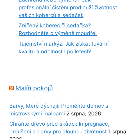
profesionální čištění prodlouží životnost
vašich koberců a sedaček
Zničený koberec či sedačka?
Rozhodněte o výměně moudře!
Tajemství markýz: Jak získat tovární
kvalitu a odolnost i po letech!
Malíři pokojů
Barvy, které dýchají: Proměňte domov s
mistrovskými malbami
2 srpna, 2026
Chraňte dřevo před škůdci: Impregnace,
broušení a barvy pro dlouhou životnost
1 srpna,