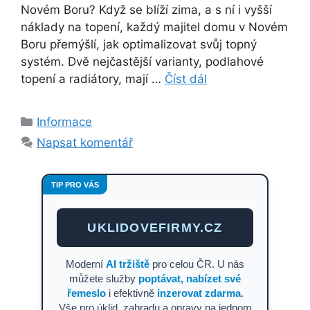
Novém Boru? Když se blíží zima, a s ní i vyšší
náklady na topení, každý majitel domu v Novém
Boru přemýšlí, jak optimalizovat svůj topný
systém. Dvě nejčastější varianty, podlahové
topení a radiátory, mají …
Číst dál
Rubriky
Informace
Napsat komentář
TIP PRO VÁS
UKLIDOVEFIRMY.CZ
Moderní
AI tržiště
pro celou ČR. U nás
můžete služby
poptávat, nabízet své
řemeslo
i efektivně
inzerovat zdarma
.
Vše pro úklid, zahradu a opravy na jednom