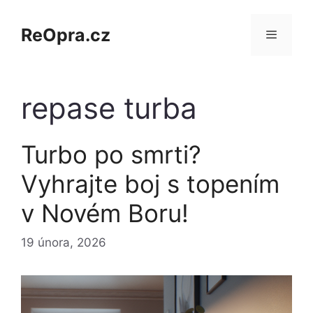
Přeskočit
na
ReOpra.cz
obsah
Menu
repase turba
Turbo po smrti?
Vyhrajte boj s topením
v Novém Boru!
19 února, 2026